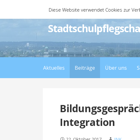
Zum
Diese Website verwendet Cookies zur Ver
Inhalt
springen
Stadtschulpflegscha
Aktuelles
Beiträge
Über uns
S
Bildungsgespräc
Integration
22. Oktober 2017
JNK