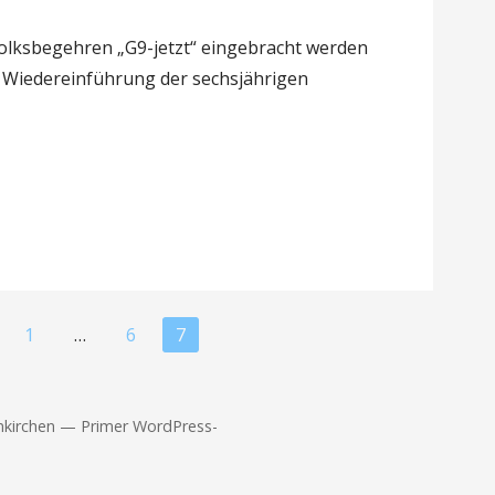
olksbegehren „G9-jetzt“ eingebracht werden
: Wiedereinführung der sechsjährigen
1
…
6
7
nkirchen — Primer WordPress-