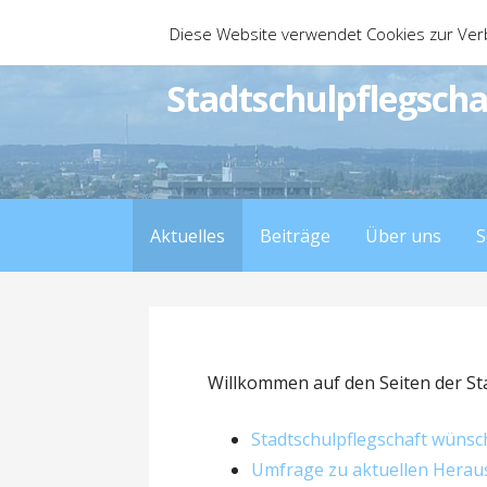
Zum
Diese Website verwendet Cookies zur Ver
Inhalt
springen
Stadtschulpflegscha
Aktuelles
Beiträge
Über uns
S
Willkommen auf den Seiten der St
Stadtschulpflegschaft wünsc
Umfrage zu aktuellen Herau