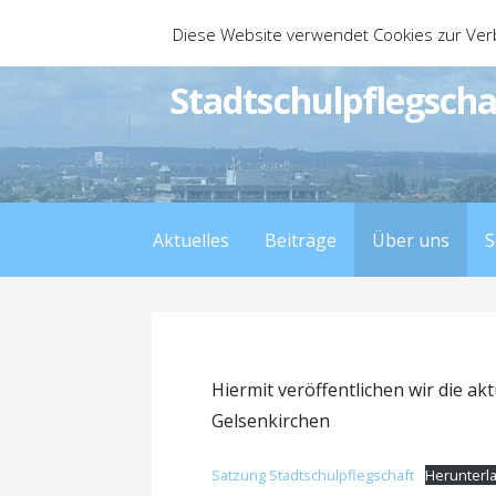
Zum
Diese Website verwendet Cookies zur Ver
Inhalt
springen
Stadtschulpflegscha
Aktuelles
Beiträge
Über uns
S
Hiermit veröffentlichen wir die ak
Gelsenkirchen
Satzung Stadtschulpflegschaft
Herunterl