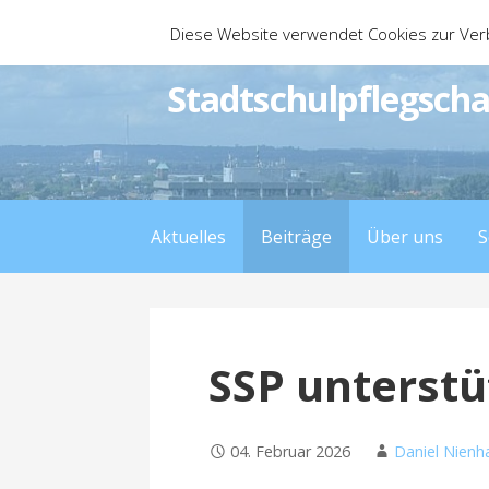
Zum
Diese Website verwendet Cookies zur Ver
Inhalt
springen
Stadtschulpflegscha
Aktuelles
Beiträge
Über uns
S
SSP unterstü
04. Februar 2026
Daniel Nienh